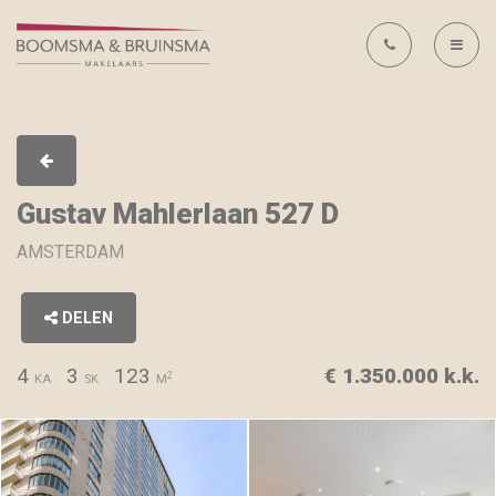
Gustav Mahlerlaan 527 D
AMSTERDAM
DELEN
4
3
123
€ 1.350.000 k.k.
2
KA
SK
M
Gustav Mahlerlaan 527 D,
Gustav Mahlerlaan 527 D,
AMSTERDAM, Foto 1
AMSTERDAM, Foto 2