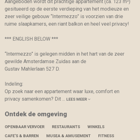
Aangeboden wordt dit prachtige appartement (ca. 123 m²)
gesitueerd op de eerste verdieping van het modieuze en
zeer veilige gebouw “Intermezzo” is voorzien van drie
ruime slaapkamers, een riant balkon en heel veel privacy!
*** ENGLISH BELOW ***
“Intermezzo” is gelegen midden in het hart van de zeer
gewilde Amsterdamse Zuidas aan de
Gustav Mahlerlaan 527 D.
Indeling:
Op zoek naar een appartement waar luxe, comfort en
privacy samenkomen? Dit
...
LEES MEER
Ontdek de omgeving
OPENBAAR VERVOER
RESTAURANTS
WINKELS
CAFE'S & BARREN
MUSEA & AMUSEMENT
FITNESS