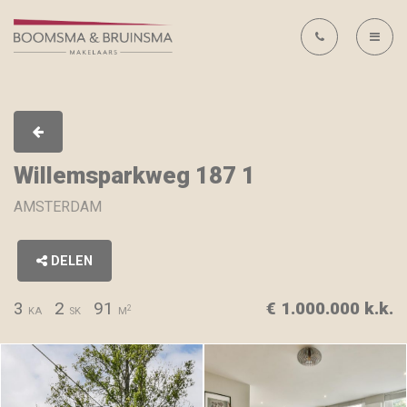
Willemsparkweg 187 1
AMSTERDAM
DELEN
3
2
91
€ 1.000.000 k.k.
2
KA
SK
M
Willemsparkweg 187 1,
Willemsparkweg 187 1,
AMSTERDAM, Foto 1
AMSTERDAM, Foto 2